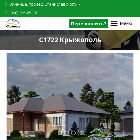
Винница, проезд Станиславского, 7
(098) 295-85-38
Перезвонить?
Меню
C1722 Крыжополь
1
2
3
4