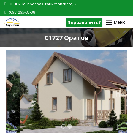
Винница, проезд Станиславского, 7
(098) 295-85-38
Перезвонить?
Меню
C1727 Оратов
1
2