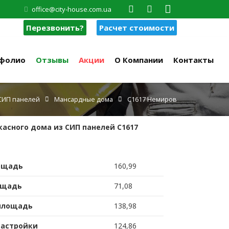
office@city-house.com.ua
Перезвонить?
Расчет стоимости
фолио
Отзывы
Акции
О Компании
Контакты
 СИП панелей
Мансардные дома
C1617 Немиров
касного дома из СИП панелей C1617
ощадь
160,99
ощадь
71,08
площадь
138,98
застройки
124,86