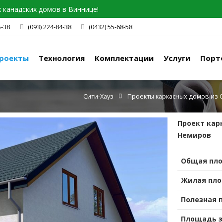
канадских домов в Виннице!
5-38
(093) 224-84-38
(0432) 55-68-58
роекты
Технология
Комплектации
Услуги
Порт
Сити-Хауз
Проекты каркасных домов из
Проект кар
Немиров
Общая пл
Жилая пл
Полезная 
Площадь 