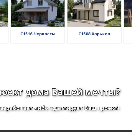
C1516 Черкассы
C1508 Харьков
роект дома Вашей мечты?
азработает либо адаптирует Ваш проект!