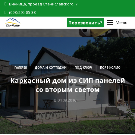
Винница, проезд Станиславского, 7
(098) 295-85-38
Перезвонить?
Меню
ГАЛЕРЕЯ
ДОМА И КОТТЕДЖИ
ПОД КЛЮЧ
ПОРТФОЛИО
Каркасный дом из СИП панелей
со вторым светом
04.09.2016