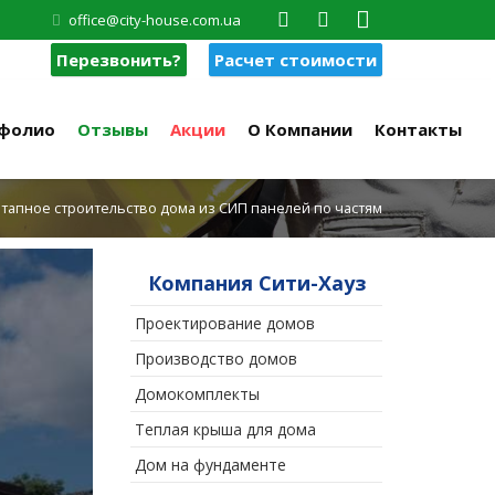
office@city-house.com.ua
Перезвонить?
Расчет стоимости
фолио
Отзывы
Акции
О Компании
Контакты
тапное строительство дома из СИП панелей по частям
Компания Сити-Хауз
Проектирование домов
Производство домов
Домокомплекты
Теплая крыша для дома
Дом на фундаменте