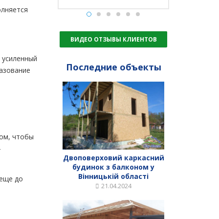
олняется
ВИДЕО ОТЗЫВЫ КЛИЕНТОВ
 усиленный
Последние объекты
разование
зом, чтобы
-
Двоповерховий каркасний
будинок з балконом у
Вінницькій області
 еще до
21.04.2024