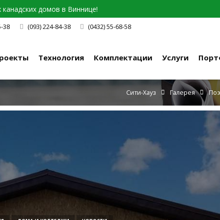
канадских домов в Виннице!
5-38
(093) 224-84-38
(0432) 55-68-58
роекты
Технология
Комплектации
Услуги
Порт
Сити-Хауз
Галерея
Поэ