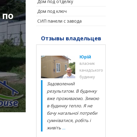
Дом под отделку
Дом под ключ
 по
СИП панели с завода
Отзывы владельцев
Елена
Юрій
владелец
власник
канадского
канадського
дома
будинку
 любовью
Задоволений
Резу
орошего
результатом. В будинку
дово
ения.
вже проживаємо. Зимою
боль
епло, а
в будинку тепло. Я не
тепл
ртно и
бачу нагальної потреби
прек
.
сумніватися, робіть і
темп
чень
живіть
…
впол
дене