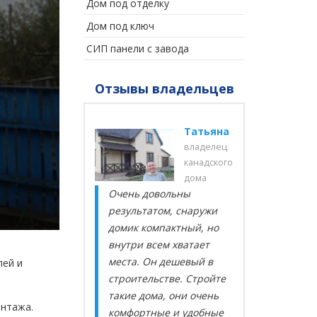
Дом под отделку
Дом под ключ
СИП панели с завода
Отзывы владельцев
Юрій
Татьяна
власник
владелец
канадського
канадского
будинку
дома
Очень довольны
Благ
 будинку
результатом, снаружи
«Сити
мо. Зимою
домик компактный, но
Прое
о. Я не
внутри всем хватает
прор
 потреби
места. Он дешевый в
вним
лей и
біть і
строительстве. Стройте
к по
такие дома, они очень
реко
онтажа.
комфортные и удобные