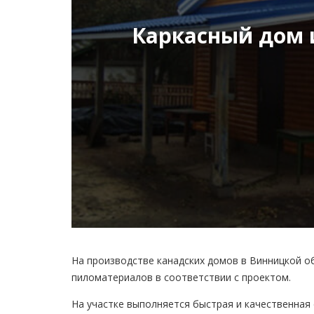
Каркасный дом 
Елена
владелец
канадског
дома
Дом строили с любовью
для жизни и хорошего
времяпровождения.
Зимой в доме тепло, а
летом – комфортно и
На производстве канадских домов в Винницкой о
легко дышится.
пиломатериалов в соответствии с проектом.
Результатом очень
На участке выполняется быстрая и качественная
довольны
…