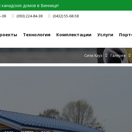
канадских домов в Виннице!
5-38
(093) 224-84-38
(0432) 55-68-58
роекты
Технология
Комплектации
Услуги
Порт
Сити-Хауз
Галерея