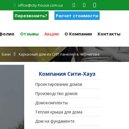
office@city-house.com.ua
Перезвонить?
Расчет стоимости
фолио
Отзывы
Акции
О Компании
Контакты
Бани
Каркасный дом из СИП панелей в Чернигове
Компания Сити-Хауз
Проектирование домов
Производство домов
Домокомплекты
Теплая крыша для дома
Дом на фундаменте