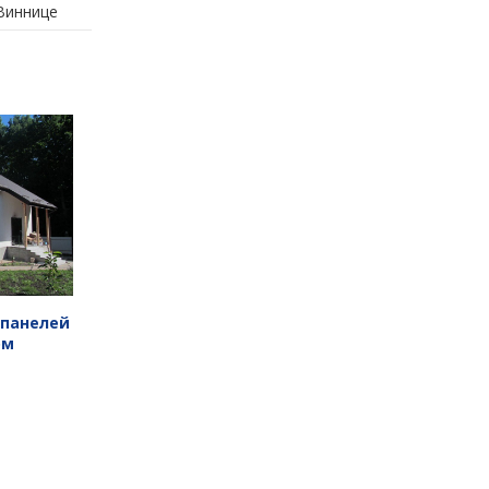
Виннице
 панелей
ом