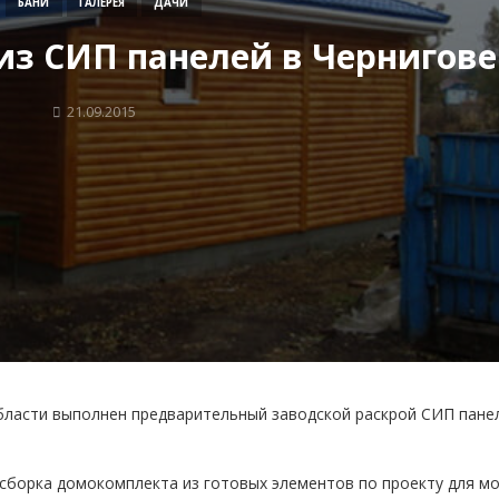
БАНИ
ГАЛЕРЕЯ
ДАЧИ
из СИП панелей в Чернигове
21.09.2015
Сергей
владелец
о
канадского
дома
Очень довольны
Задоволений
построенным домом.
результатом. В
Дом удобный в
вже проживає
эксплуатации, тепло
в будинку тепл
зимой, очень быстро
бачу нагальної
бласти выполнен предварительный заводской раскрой СИП пане
строится. А в плане
сумніватися, ро
прочности, я думаю, он
живіть
…
 сборка домокомплекта из готовых элементов по проекту для м
не уступит кирпичному