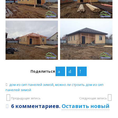
Поделиться
дом из сип панелей зимой
,
можно ли строить дом из сип
панелей зимой
Предыдущая запись
Следующая запись
6
комментариев
.
Оставить новый